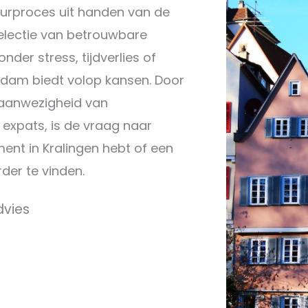
uurproces uit handen van de
electie van betrouwbare
nder stress, tijdverlies of
erdam biedt volop kansen. Door
 aanwezigheid van
 expats, is de vraag naar
ent in Kralingen hebt of een
rder te vinden.
dvies